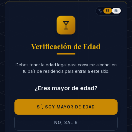
Crear cóctel con IA
ES
EN
Verificación de Edad
FIN DEL ARTÍCULO
Volver a Golpes de Saber
Debes tener la edad legal para consumir alcohol en
tu país de residencia para entrar a este sitio.
¿Eres mayor de edad?
SÍ, SOY MAYOR DE EDAD
NO, SALIR