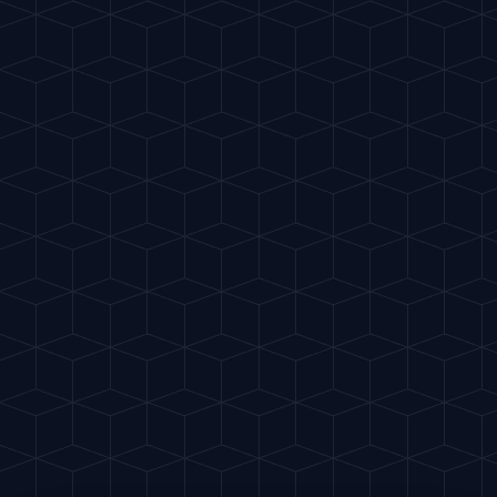
Gu
IA
del Cóctel
EN
MIXOLOGÍA INTELIGENTE
VOLVER
CIENCIA
10 DE NOVIEMBRE DE 2025
3
MIN
La Ciencia del Hielo
Por qué el agua congelada es el alma del cóctel
Ahora que conoces la teoría, es hora
de pasar a la acción. ¿Por qué no
creas algo único con nuestra IA?