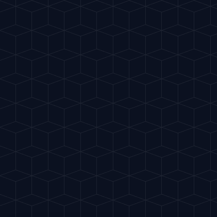
Gu
IA
del Cóctel
EN
MIXOLOGÍA INTELIGENTE
VOLVER
CIENCIA
5 DE DICIEMBRE DE 2025
6
MIN
Jarabe Simple, Cítricos y
Garnishes
El Triunvirato que Transformará tus Cócteles
Caseros
Ahora que conoces la teoría, es hora
de pasar a la acción. ¿Por qué no
creas algo único con nuestra IA?