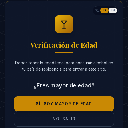
Crear cóctel con IA
ES
EN
Verificación de Edad
FIN DEL ARTÍCULO
Volver a Golpes de Saber
Debes tener la edad legal para consumir alcohol en
tu país de residencia para entrar a este sitio.
¿Eres mayor de edad?
SÍ, SOY MAYOR DE EDAD
NO, SALIR