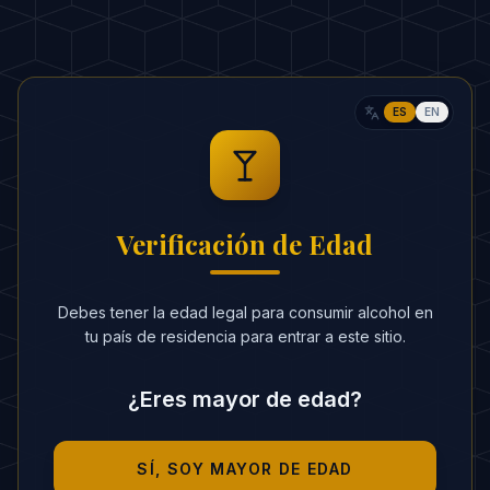
CALORÍAS ESTIMADAS
:
350 kcal
RITUAL
ES
EN
En un vaso Old Fashioned con hielo,
1
vierte el vodka y el licor de café.
Remueve brevemente.
2
Verificación de Edad
Vierte la nata muy lentamente sobre el
3
dorso de la cuchara para que flote o se
Debes tener la edad legal para consumir alcohol en
mezcle lentamente creando un efecto
tu país de residencia para entrar a este sitio.
marmolado.
¿Eres mayor de edad?
Si lo prefieres, puedes agitar todo en la
4
coctelera para que quede uniforme.
SÍ, SOY MAYOR DE EDAD
SECRETOS DEL BARMAN