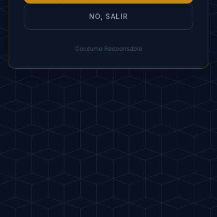
"
El cóctel favorito de 'El Nota'.
"
NO, SALIR
Consumo Responsable
MARIDAJE IDEAL
🍩 Donuts, brownie de chocolate o
frutos secos garrapiñados.
ORGANIZAR
FIESTA
FAVORITOS
PDF
Invítame a una copa
DISFRUTA DE UN CONSUMO RESPONSABLE. EL
ALCOHOL ES PERJUDICIAL PARA LA SALUD.