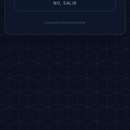
"
Decora con frambuesas frescas.
"
NO, SALIR
Consumo Responsable
MARIDAJE IDEAL
🧁 Muffins, bizcochos o chocolate
blanco.
ORGANIZAR
FIESTA
FAVORITOS
PDF
Invítame a una copa