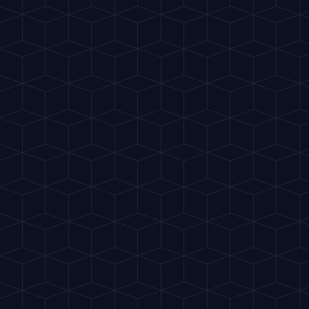
Gu
IA
del Cóctel
Mixología Inteligente
.
Descubre la GuIA del Cóctel
.
Compartir App
Visita también:
Tu DietaIA
Apoya el proyecto
Cookies & Privacidad
EL PROYECTO
GuIA del Cóctel es una herramienta gratuita gracias a la
Filosofía
publicidad. Aceptar las cookies me ayuda a cubrir los
Contacto
costes de la Inteligencia Artificial y a seguir creando
recetas para ti. ¿Me ayudas a seguir mezclando?
Política de Cookies
LEGAL
Aceptar todas
Aviso Legal
Rechazar