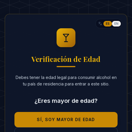
40ml Nata o Leche
CALORÍAS ESTIMADAS
:
190 kcal
ES
EN
RITUAL
Pon todos los ingredientes en una
1
Verificación de Edad
licuadora con un poco de hielo picado.
Bate hasta que esté cremoso y
2
Debes tener la edad legal para consumir alcohol en
homogéneo.
tu país de residencia para entrar a este sitio.
Vierte en una copa coupé.
3
¿Eres mayor de edad?
Decora con una frambuesa fresca
4
encima.
SÍ, SOY MAYOR DE EDAD
SECRETOS DEL BARMAN