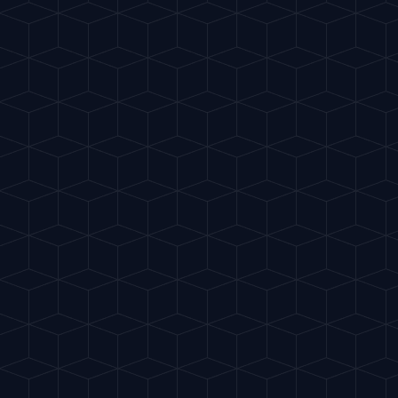
Peach Melba
"
Inspirado en el famoso postre.
Cremoso y dulce.
"
COPA COUPÉ
INICIAR RITUAL
INGREDIENTES
100ml Zumo Melocotón
40ml Puré Frambuesa