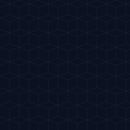
Gu
IA
del Cóctel
EN
MIXOLOGÍA INTELIGENTE
MEDIO