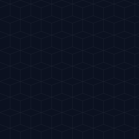
Gu
IA
del Cóctel
EN
MIXOLOGÍA INTELIGENTE
FÁCIL