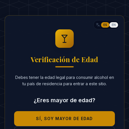
30ml Zumo Piña
60ml Ginger Ale
ES
EN
CALORÍAS ESTIMADAS
:
130 kcal
RITUAL
Verificación de Edad
En una coctelera con hielo, agita los
1
tres zumos cítricos.
Debes tener la edad legal para consumir alcohol en
Cuela en un vaso alto lleno de hielo.
2
tu país de residencia para entrar a este sitio.
Rellena con Ginger Ale.
3
¿Eres mayor de edad?
Decora con una rodaja de naranja o
4
limón.
SÍ, SOY MAYOR DE EDAD
SECRETOS DEL BARMAN