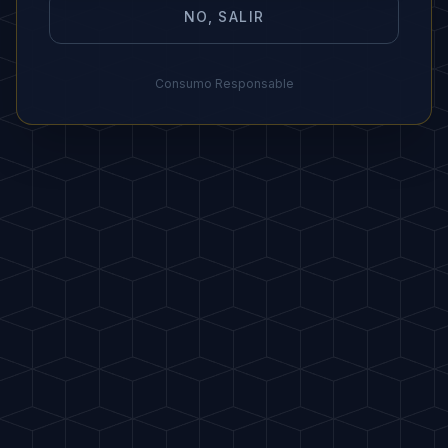
NO, SALIR
"
Sirve muy frío.
"
Consumo Responsable
MARIDAJE IDEAL
🍕 Pizza, bocaditos salados o
ensalada de frutas.
ORGANIZAR
FIESTA
FAVORITOS
PDF
Invítame a una copa