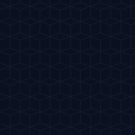
Gu
IA
del Cóctel
Mixología Inteligente
.
Descubre la GuIA del Cóctel
.
Compartir App
Visita también:
Tu DietaIA
Apoya el proyecto
Cookies & Privacidad
EL PROYECTO
GuIA del Cóctel es una herramienta gratuita gracias a la
Filosofía
publicidad. Aceptar las cookies me ayuda a cubrir los
Contacto
costes de la Inteligencia Artificial y a seguir creando
recetas para ti. ¿Me ayudas a seguir mezclando?
Política de Cookies
LEGAL
Aceptar todas
Aviso Legal