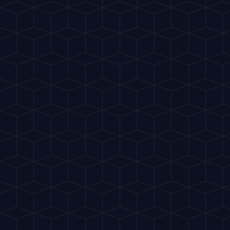
Cinderella
"
Mezcla cítrica refrescante y
burbujeante.
"
VASO HIGHBALL
INICIAR RITUAL
INGREDIENTES
30ml Zumo Limón
30ml Zumo Naranja